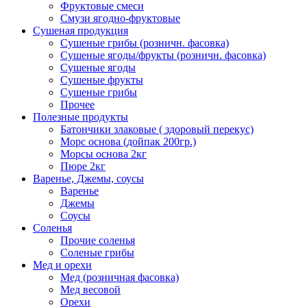
Фруктовые смеси
Смузи ягодно-фруктовые
Сушеная продукция
Сушеные грибы (розничн. фасовка)
Сушеные ягоды/фрукты (розничн. фасовка)
Сушеные ягоды
Сушеные фрукты
Сушеные грибы
Прочее
Полезные продукты
Батончики злаковые ( здоровый перекус)
Морс основа (дойпак 200гр.)
Морсы основа 2кг
Пюре 2кг
Варенье, Джемы, соусы
Варенье
Джемы
Соусы
Соленья
Прочие соленья
Соленые грибы
Мед и орехи
Мед (розничная фасовка)
Мед весовой
Орехи