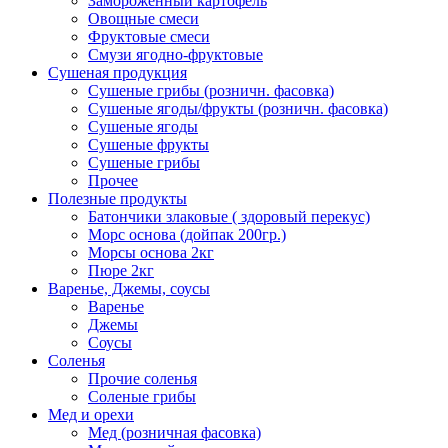
Замороженный картофель
Овощные смеси
Фруктовые смеси
Смузи ягодно-фруктовые
Сушеная продукция
Сушеные грибы (розничн. фасовка)
Сушеные ягоды/фрукты (розничн. фасовка)
Сушеные ягоды
Сушеные фрукты
Сушеные грибы
Прочее
Полезные продукты
Батончики злаковые ( здоровый перекус)
Морс основа (дойпак 200гр.)
Морсы основа 2кг
Пюре 2кг
Варенье, Джемы, соусы
Варенье
Джемы
Соусы
Соленья
Прочие соленья
Соленые грибы
Мед и орехи
Мед (розничная фасовка)