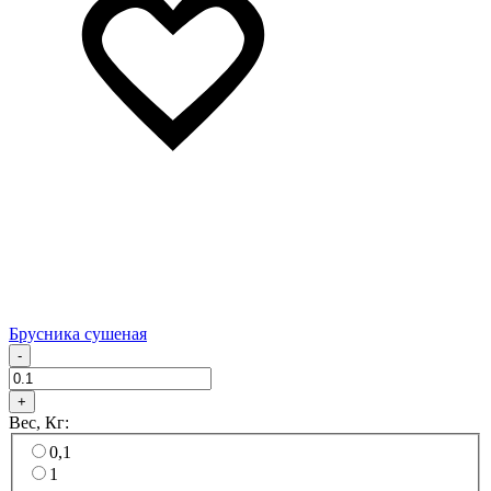
Брусника сушеная
-
+
Вес, Кг:
0,1
1