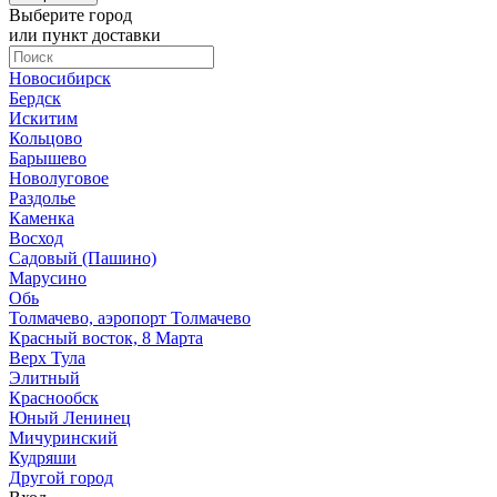
Выберите город
или пункт доставки
Новосибирск
Бердск
Искитим
Кольцово
Барышево
Новолуговое
Раздолье
Каменка
Восход
Садовый (Пашино)
Марусино
Обь
Толмачево, аэропорт Толмачево
Красный восток, 8 Марта
Верх Тула
Элитный
Краснообск
Юный Ленинец
Мичуринский
Кудряши
Другой город