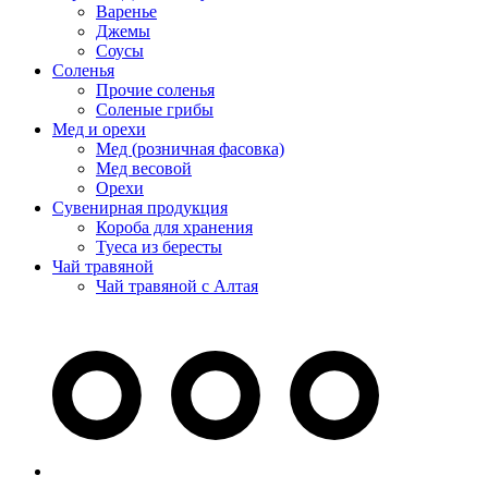
Варенье
Джемы
Соусы
Соленья
Прочие соленья
Соленые грибы
Мед и орехи
Мед (розничная фасовка)
Мед весовой
Орехи
Сувенирная продукция
Короба для хранения
Туеса из бересты
Чай травяной
Чай травяной с Алтая