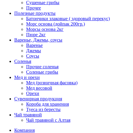
Сушеные грибы
Прочее
Полезные продукты
Батончики злаковые ( здоровый перекус)
Морс основа (дойпак 200гр.)
Морсы основа 2кг
Пюре 2кг
Варенье, Джемы, соусы
Варенье
Джемы
Соусы
Соленья
Прочие соленья
Соленые грибы
Мед и орехи
Мед (розничная фасовка)
Мед весовой
Орехи
Сувенирная продукция
Короба для хранения
Туеса из бересты
Чай травяной
Чай травяной с Алтая
Компания