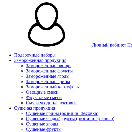
Личный кабинет
Н
Подарочные наборы
Замороженная продукция
Замороженные овощи
Замороженные фрукты
Замороженные ягоды
Замороженные грибы
Замороженный картофель
Овощные смеси
Фруктовые смеси
Смузи ягодно-фруктовые
Сушеная продукция
Сушеные грибы (розничн. фасовка)
Сушеные ягоды/фрукты (розничн. фасовка)
Сушеные ягоды
Сушеные фрукты