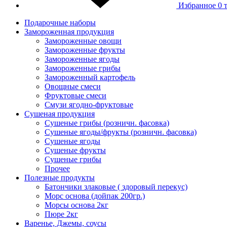
Избранное
0 
Подарочные наборы
Замороженная продукция
Замороженные овощи
Замороженные фрукты
Замороженные ягоды
Замороженные грибы
Замороженный картофель
Овощные смеси
Фруктовые смеси
Смузи ягодно-фруктовые
Сушеная продукция
Сушеные грибы (розничн. фасовка)
Сушеные ягоды/фрукты (розничн. фасовка)
Сушеные ягоды
Сушеные фрукты
Сушеные грибы
Прочее
Полезные продукты
Батончики злаковые ( здоровый перекус)
Морс основа (дойпак 200гр.)
Морсы основа 2кг
Пюре 2кг
Варенье, Джемы, соусы